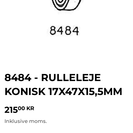
8484 - RULLELEJE
KONISK 17X47X15,5MM
215
215,00
00 KR
KR
Inklusive moms.