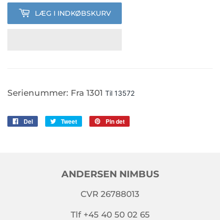
LÆG I INDKØBSKURV
Serienummer: Fra
1301
Til
13572
Del
Del
Tweet
Tweet
Pin det
Pin
på
på
på
Facebook
Twitter
Pinterest
ANDERSEN NIMBUS
CVR 26788013
Tlf +45 40 50 02 65